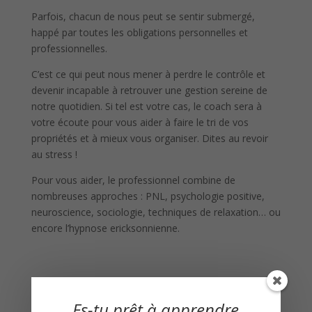
Parfois, chacun de nous peut se sentir submergé,
happé par toutes les obligations personnelles et
professionnelles.
C’est ce qui peut nous mener à perdre le contrôle et
devenir incapable à retrouver une gestion sereine de
notre quotidien. Si tel est votre cas, le coach sera à
votre écoute pour vous aider à faire le tri de vos
propriétés et à mieux vous organiser. Dites au revoir
au stress !
Pour vous aider, le professionnel combine de
nombreuses approches : PNL, psychologie positive,
neuroscience, sociologie, techniques de relaxation… ou
encore l’hypnose ericksonnienne.
Es-tu prêt à apprendre