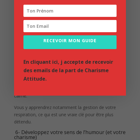
de vous détendre.
Ce n’est pas quelque chose de facile, mais c’est
quelque chose qui s’acquiert avec le temps et
l’entraînement.
RECEVOIR MON GUIDE
Si vous vous sentez stressé, concentrez vous sur votre
respiration. Cela n’est pas facile au début.
En cliquant ici, j accepte de recevoir
Pour y arriver, vous pouvez vous tourner vers la
des emails de la part de Charisme
méditation ou le yoga.
Attitude.
Chacun peut avoir sa propre méthode, mais ces
activités sont vraiment intéressantes pour devenir plus
calme.
Vous y apprendrez notamment la gestion de votre
respiration, ce qui est une vraie clé pour être plus
détendu.
6- Développez votre sens de l’humour (et votre
charisme)