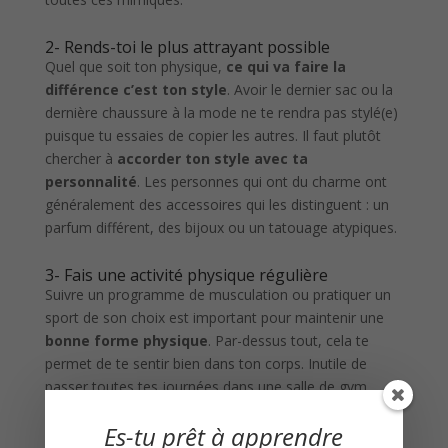
2- Rends-toi le plus attrayant possible
Quel que soit ton physique,
ce qui va faire la
différence c’est ton style
. Avoir le dernier sac ou la
dernière chaussure à la mode ne te rendra pas stylé(e)
puisque tu essaies de copier les autres. Il faut plutôt
chercher à
accorder ton style avec ta
personnalité
. Les personnes qui ont du charme ont
généralement des accessoires qui les distinguent : un
parfum différent, des bijoux ou un tatouage atypiques.
3- Fais une activité physique régulière
Suivre un programme de musculation ou pratiquer un
sport de son choix est important pour maintenir une
bonne forme physique
. Par-dessus tout, cela te
permet de te sentir bien dans ton corps. Inutile de
passer toutes tes journées dans une salle de gym,
organise-toi plutôt pour y aller au moins une fois par
Es-tu prêt à apprendre
semaine.